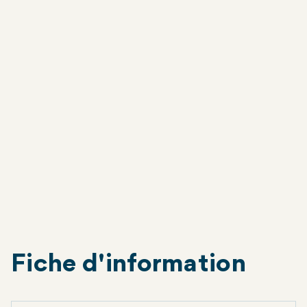
Sites du projet
Après avoir mené des
études en laboratoire
pour examiner l'impact de
Wolbachia
sur les
virus de la dengue et du chikungunya en
Nouvelle-Calédonie, et s'être engagé auprès
de la communauté pour expliquer notre
programme de recherche sur les
Wolbachia
et
obtenir leur acceptation, nous publions la
méthode
Wolbachia
à
Nouméa
.
Nouméa
Fiche d'information