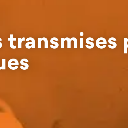
 transmises p
ues