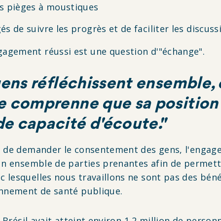
es pièges à moustiques
s de suivre les progrès et de faciliter les discuss
agement réussi est une question d'"échange".
 gens réfléchissent ensemble,
 comprenne que sa position n'
e capacité d'écoute."
et de demander le consentement des gens, l'engag
 un ensemble de parties prenantes afin de permet
lesquelles nous travaillons ne sont pas des bénéf
onnement de santé publique.
u Brésil avait atteint environ 1,2 million de person