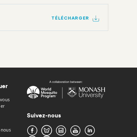
TÉLÉCHARGER
uer
vous
der
Suivez-nous
-nous