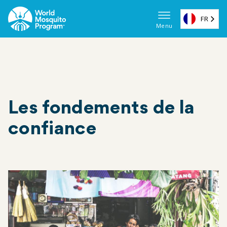
Skip
to
FR
Menu
main
Navigat
content
princip
(EN)
Les fondements de la
confiance