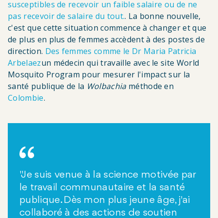
susceptibles de recevoir un faible salaire ou de ne
pas recevoir de salaire du tout.
. La bonne nouvelle,
c'est que cette situation commence à changer et que
de plus en plus de femmes accèdent à des postes de
direction.
Des femmes comme le Dr Maria Patricia
Arbelaez
un médecin qui travaille avec le site World
Mosquito Program pour mesurer l'impact sur la
santé publique de la
Wolbachia
méthode en
Colombie
.
"Je suis venue à la science motivée par
le travail communautaire et la santé
publique. Dès mon plus jeune âge, j'ai
collaboré à des actions de soutien