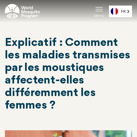
Skip
to
FR
Menu
main
Navigat
content
princip
Explicatif : Comment
(EN)
les maladies transmises
par les moustiques
affectent-elles
différemment les
femmes ?